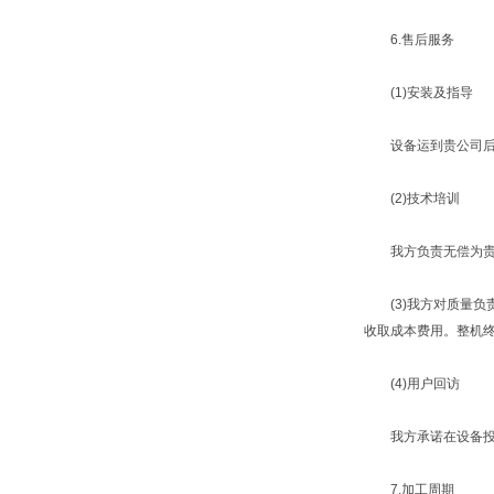
6.售后服务
(1)安装及指导
设备运到贵公司后，
(2)技术培训
我方负责无偿为贵公
(3)我方对质量负
收取成本费用。整机
(4)用户回访
我方承诺在设备投产
7.加工周期