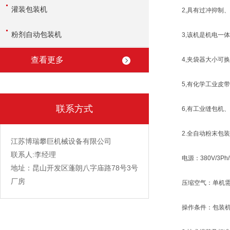
灌装包装机
2,具有过冲抑制、
粉剂自动包装机
3,该机是机电一体
查看更多
4,夹袋器大小可换
5,有化学工业皮带
联系方式
6,有工业缝包机、
2.全自动粉末包装
江苏博瑞攀巨机械设备有限公司
联系人:李经理
电源：380V/3Ph/
地址：昆山开发区蓬朗八字庙路78号3号
厂房
压缩空气：单机需配空
操作条件：包装机自