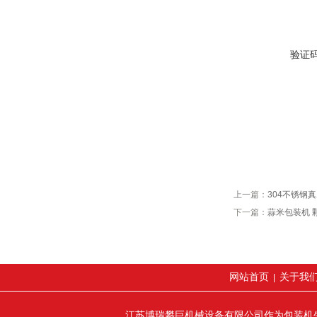
验证
上一篇：
304不锈钢
下一篇：
蒜米包装机 
网站首页
关于我
|
江苏博瑞攀巨机械设备有限公司作为包装机