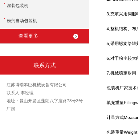
灌装包装机
3,充填采用伺服
粉剂自动包装机
4,整机结构、布
查看更多
5,采用螺旋给罐
6,对于粉尘较大
联系方式
7,机械稳定耐用
江苏博瑞攀巨机械设备有限公司
包装机厂家技术参数：T
联系人:李经理
地址：昆山开发区蓬朗八字庙路78号3号
填充重量Fillingwe
厂房
计量方式Measur
包装重量WeightR