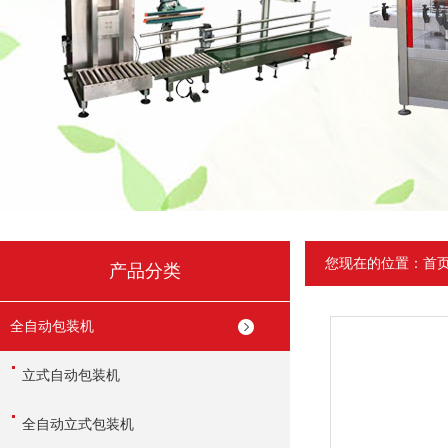
您现在的位置：
首
产品分类
全自动包装机
立式自动包装机
全自动立式包装机