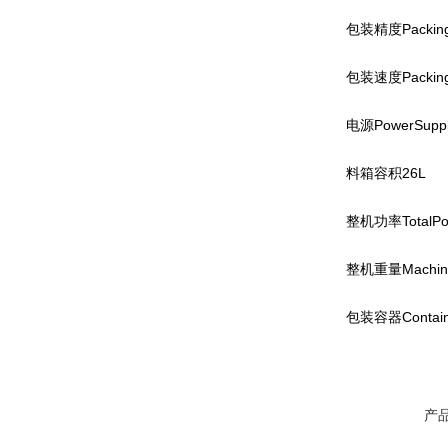
包装精度Packin
包装速度Packing
电源PowerSupply
料箱容积26L
整机功率TotalPoe
整机重量MachineW
包装容器Container
产