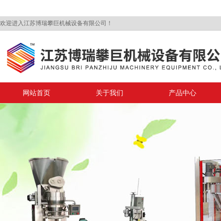
欢迎进入江苏博瑞攀巨机械设备有限公司！
网站首页
关于我们
产品中心