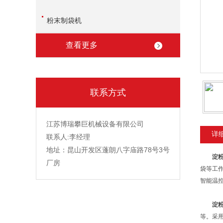
粉末制袋机
查看更多
联系方式
江苏博瑞攀巨机械设备有限公司
详
联系人:李经理
地址：昆山开发区蓬朗八字庙路78号3号
淀
厂房
袋等工
智能温
淀
等。采