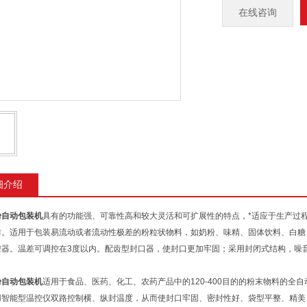
在线咨询
细介绍
粉自动包装机
具有的功能强、可靠性高和较大灵活和可扩展性的特点，*适应于生产过
作。适用于包装易流动或者流动性极差的粉粒状物料，如奶粉、味精、固体饮料、白糖
控器。温差可调控在3度以内。配齿型封口器，使封口更加牢固；采用封闭式结构，噪
粉自动包装机
适用于食品、医药、化工、农药产品中的120-400目的的粉末物料的
用智能型温控仪双路控制横、纵封温度，从而使封口牢固、密封性好、袋型平整、精美