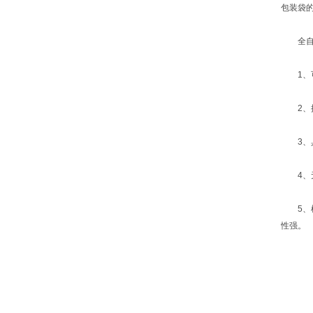
包装袋
全自动
1、可
2、控
3、具
4、无
5、机
性强。