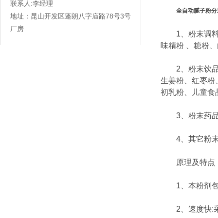
联系人:李经理
全自动腻子粉分
地址：昆山开发区蓬朗八字庙路78号3号
厂房
1、粉末调料：
味精粉 、糖粉
2、粉末饮品：
生姜粉、红枣粉
初乳粉、儿童食
3、粉末药品
4、其它粉末：
原理及特点
1、本粉剂包装
2、速度快:采