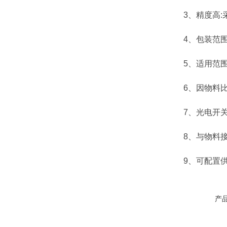
3、精度高:采
4、包装范围宽
5、适用范围广
6、因物料比
7、光电开关控
8、与物料接触
9、可配置供料
产