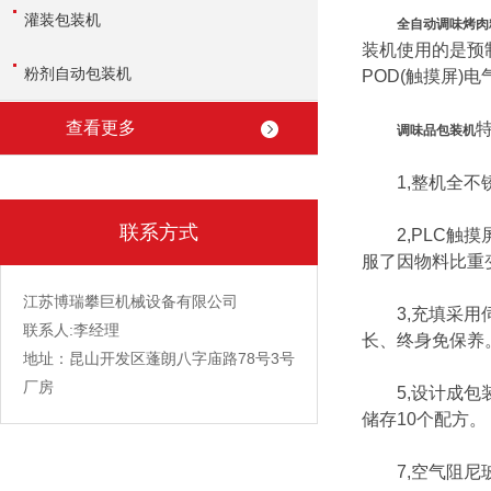
灌装包装机
全自动调味烤肉
装机使用的是预
粉剂自动包装机
POD(触摸屏)
查看更多
调味品包装机
1,整机全不锈
联系方式
2,PLC触摸
服了因物料比重
江苏博瑞攀巨机械设备有限公司
3,充填采用伺
联系人:李经理
长、终身免保养
地址：昆山开发区蓬朗八字庙路78号3号
厂房
5,设计成包装
储存10个配方。
7,空气阻尼玻