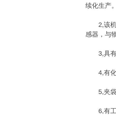
续化生产
2,该机
感器，与物
3,具有
4,有化
5,夹袋
6,有工