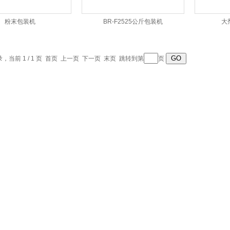
粉末包装机
BR-F2525公斤包装机
大
录，当前 1 / 1 页 首页 上一页 下一页 末页 跳转到第
页