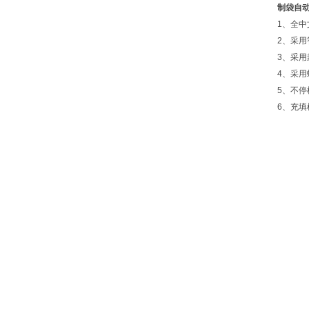
制袋自
1、全中
2、采用
3、采
4、采
5、不
6、充