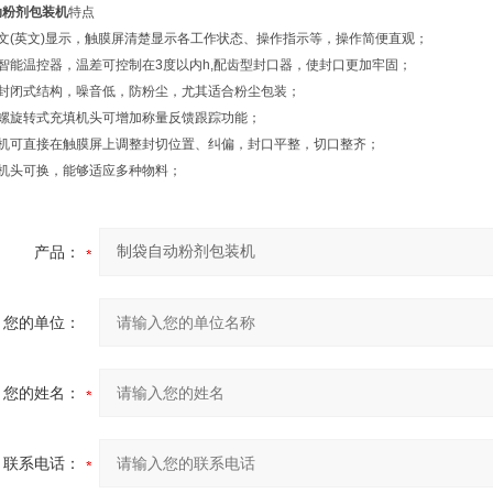
动粉剂包装机
特点
文(英文)显示，触膜屏清楚显示各工作状态、操作指示等，操作简便直观；
智能温控器，温差可控制在3度以内h,配齿型封口器，使封口更加牢固；
用封闭式结构，噪音低，防粉尘，尤其适合粉尘包装；
用螺旋转式充填机头可增加称量反馈跟踪功能；
停机可直接在触膜屏上调整封切位置、纠偏，封口平整，切口整齐；
填机头可换，能够适应多种物料；
产品：
您的单位：
您的姓名：
联系电话：