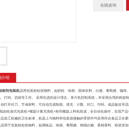
在线咨询
细介绍
动粉剂包装机
适用包装粉粒状物料，如奶粉、味精、固体饮料、白搪、葡萄搪、咖啡
氮、打码、切袋等工作。 采用先进的设计理念，单片机控制系统，并采用合理的构架制
自动打开封刀，节省材料，可自动完成制袋、填充、计数、封口、印码、成品输送等流
线由给袋式包装机+螺旋计量充填机+粉剂螺旋上料机组成，全自动化操作，实现产品
食品加工机械的卫生标准，机器上与物料和包装袋接触的零部件均采用符合食品卫生要
线适用于包装粉粒状物料，如调味品、味精、葡萄糖、精细白糖、香精香料、粉状添加