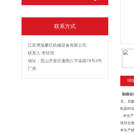
联系方式
江苏博瑞攀巨机械设备有限公司
联系人:李经理
地址：昆山开发区蓬朗八字庙路78号3号
厂房
详
制袋自
充、充
机器时
本生产
线符合
本生产