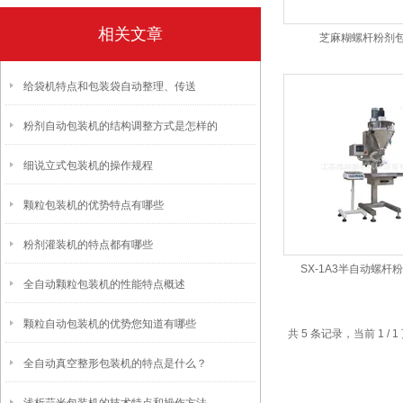
相关文章
芝麻糊螺杆粉剂
给袋机特点和包装袋自动整理、传送
粉剂自动包装机的结构调整方式是怎样的
细说立式包装机的操作规程
颗粒包装机的优势特点有哪些
粉剂灌装机的特点都有哪些
SX-1A3半自动螺杆
全自动颗粒包装机的性能特点概述
颗粒自动包装机的优势您知道有哪些
共 5 条记录，当前 1 /
全自动真空整形包装机的特点是什么？