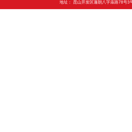
地址： 昆山开发区蓬朗八字庙路78号3号厂房