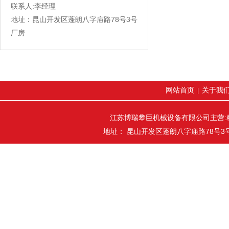
联系人:李经理
地址：昆山开发区蓬朗八字庙路78号3号
厂房
网站首页
关于我
|
江苏博瑞攀巨机械设备有限公司主营:
地址： 昆山开发区蓬朗八字庙路78号3号厂房