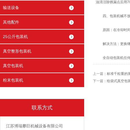
油清洁除锈漏点后用7
输送设备
四、包装机械不放
其他配件
原因：在冷却时间内
25公斤包装机
解决方法：更换继电
真空整形包装机
全自动包装机任何一
真空包装机
上一篇：
标准千粒重的
粉末包装机
下一篇：
给袋式真空包
联系方式
江苏博瑞攀巨机械设备有限公司