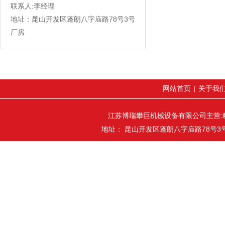
联系人:李经理
地址：昆山开发区蓬朗八字庙路78号3号
厂房
网站首页
关于我
|
江苏博瑞攀巨机械设备有限公司主营:
地址： 昆山开发区蓬朗八字庙路78号3号厂房