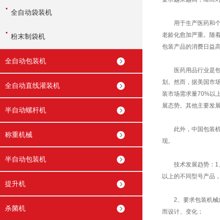
全自动袋装机
用于生产医药和个人
老龄化愈加严重。随
粉末制袋机
包装产品的消费日益
全自动包装机
医药用品行业是包装
划。然而，据美国市场
全自动直线灌装机
装市场需求量70%以
展态势。其他主要发
半自动螺杆机
此外，中国包装机械
称重机械
现。
半自动包装机
技术发展趋势：1、
以上的不同型号产品
提升机
2、要求包装机械向
杀菌机
而设计、变化；