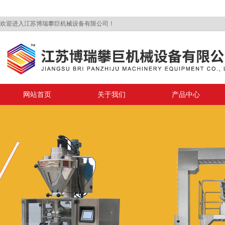
欢迎进入江苏博瑞攀巨机械设备有限公司！
网站首页
关于我们
产品中心