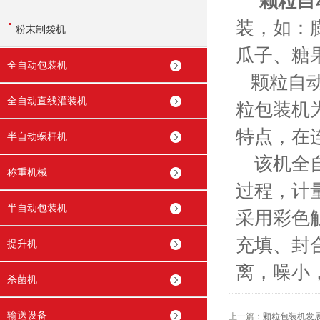
颗粒自
装，如：
粉末制袋机
瓜子、糖
全自动包装机
颗粒自动
全自动直线灌装机
粒包装机
特点，在
半自动螺杆机
该机全自
称重机械
过程，计
半自动包装机
采用彩色
充填、封
提升机
离，噪小
杀菌机
输送设备
上一篇：
颗粒包装机发