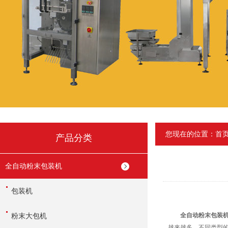
您现在的位置：
首
产品分类
全自动粉末包装机
包装机
粉末大包机
全自动粉末包装
越来越多，不同类型