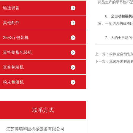
药品生产的季节性不
输送设备
6、
全自动包装机
其他配件
象。一副切刀的价格
25公斤包装机
7、大的全自动的售
真空整形包装机
上一篇：
粉体全自动包
下一篇：
浅谈粉末包装
真空包装机
粉末包装机
联系方式
江苏博瑞攀巨机械设备有限公司