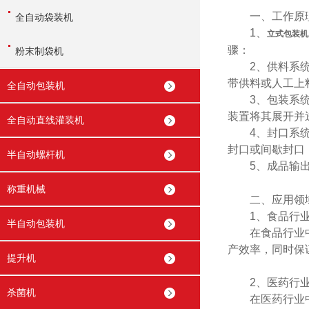
一、工作原
全自动袋装机
1、
立式包装机
骤：
粉末制袋机
2、供料系统：
带供料或人工上
全自动包装机
3、包装系统：
装置将其展开并
全自动直线灌装机
4、封口系统：
封口或间歇封口
半自动螺杆机
5、成品输出系
称重机械
二、应用领
1、食品行
半自动包装机
在食品行业中，
产效率，同时保
提升机
2、医药行
杀菌机
在医药行业中也