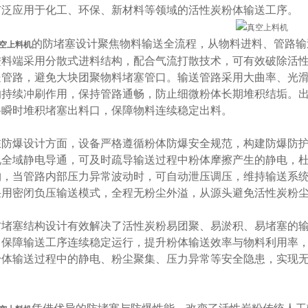
广泛应用于化工、环保、新材料等领域的活性炭粉体输送工序。
的防堵塞设计聚焦物料输送全流程，从物料进料、管路输
空上料机
进料端采用分散式进料结构，配合气流打散技术，可有效破除活
送管路，避免大块团聚物料堵塞管口。输送管路采用大曲率、光
的持续冲刷作用，保持管路通畅，防止细微粉体长期堆积结垢。
料瞬时堆积堵塞出料口，保障物料连续稳定出料。
爆设计方面，设备严格遵循粉体防爆安全规范，构建防爆防护
现全域静电导通，可及时疏导输送过程中粉体摩擦产生的静电，
构，当管路内部压力异常波动时，可自动泄压调压，维持输送系
采用密闭负压输送模式，全程无粉尘外溢，从源头避免活性炭粉
塞结构设计有效解决了活性炭粉易团聚、易淤积、易堵塞的输
，保障输送工序连续稳定运行，提升粉体输送效率与物料利用率
粉体输送过程中的静电、粉尘聚集、压力异常等安全隐患，实现
。