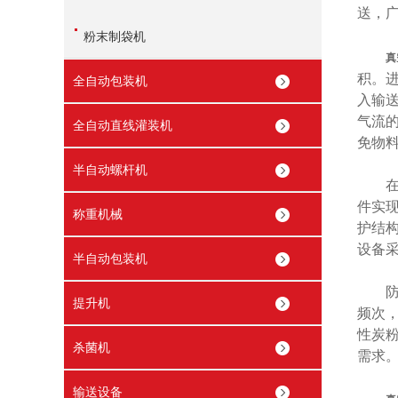
送，
粉末制袋机
真
积。
全自动包装机
入输
气流
全自动直线灌装机
免物
半自动螺杆机
在防
件实
称重机械
护结
设备
半自动包装机
防堵
提升机
频次
性炭
杀菌机
需求
输送设备