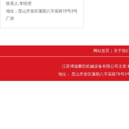
联系人:李经理
地址：昆山开发区蓬朗八字庙路78号3号
厂房
网站首页
关于我
|
江苏博瑞攀巨机械设备有限公司主营:
地址： 昆山开发区蓬朗八字庙路78号3号厂房