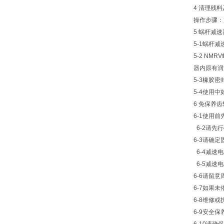
4 清理残
操作步骤：
5 蜗杆减
5-1蜗杆
5-2 NM
器内原有润
5-3橡胶
5-4使用
6 免保养
6-1使用
6-2请先
6-3请确
6-4减速
6-5减速
6-6请留
6-7如果
6-8维修
6-9安全