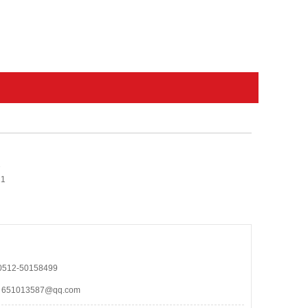
1
1
12-50158499
1013587@qq.com