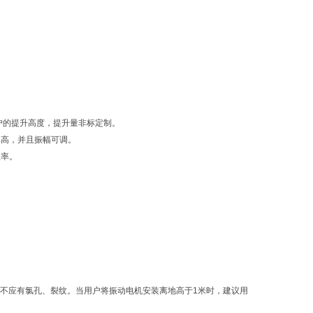
户的提升高度，提升量非标定制。
率高，并且振幅可调。
效率。
板不应有氯孔、裂纹。当用户将振动电机安装离地高于1米时，建议用