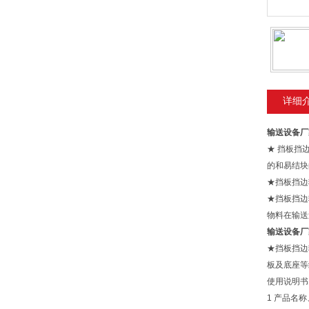
详细
输送设备厂
★ 挡板挡
的和易结块
★挡板挡边
★挡板挡边
物料在输送
输送设备厂
★挡板挡边
板及底座等
使用说明书
1 产品名