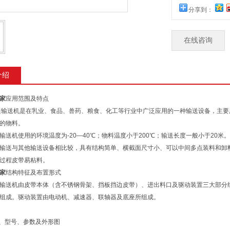
分享到：
在线咨询
介绍
家
应用范围及特点
边输送机是在乳业、食品、兽药、粮食、化工等行业中广泛应用的一种输送设备，主
的物料。
输送机使用的环境温度为-20—40℃；物料温度小于200℃；输送长度一般小于20米。
输送与其他输送设备相比较，具有结构简单、横截面尺寸小、可以中间多点装料和卸
过程皮带易粘料。
家
结构特征及布置形式
输送机由皮带本体（含不锈钢骨架、挡板挡边皮带）、进出料口及驱动装置三大部分
组成。驱动装置由电动机、减速器、联轴器及底座所组成。
称、型号、参数及外形图