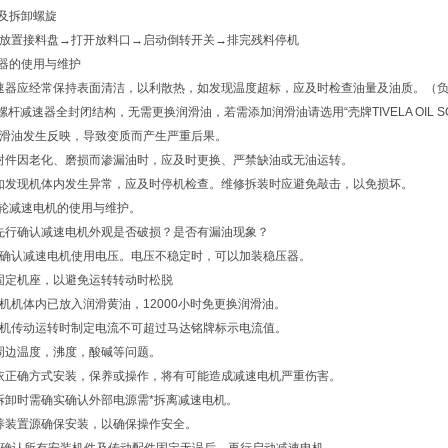
料及拆卸螺旋
放置接料盘→打开放料口→启动倒转开关→排完残料停机
速器的使用与维护
减速器应经常保持表面清洁，以利散热，如发现温度超标，应及时检查油量及油质。（负载温
RV螺杆减速器全封闭结构，无需更换润滑油，若需添加润滑油请选用“壳牌TIVELA OIL S
滑油发生反映，导致变质而产生严重后果。
密封件因老化、磨损而渗漏油时，应及时更换、严禁缺油或无油运转。
中如发现机体内发生异常，应及时停机检查。维修拆装时应避免敲击，以免损坏。
齿轮减速电机的使用与维护。
前先行确认减速电机外观是否破损？是否有漏油现象？
行确认减速电机使用电压。电压不稳定时，可以加装稳压器。
定固定机座，以避免运转转动时松脱
电机机体内已放入润滑黄油，12000小时免更换润滑油。
电机传动运转时制定电流不可超过马达铭牌标示电流值。
意周边温度，沸度，酸碱等问题。
未依正确方式安装，保养或操作，将有可能造成减速电机严重伤害。
或拆卸时需确实确认外部电源需*拆离减速电机。
保养装置源确保安装，以确保操作安全。