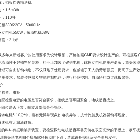
名称：挡板挡边输送机
：1.5m3/h
积：110升
相380/220V 50/60Hz
驱动电机550W；振动电机68W
高度：2.1米
是以多年来新老客户的使用要求为设计纲领，严格按照GMP要求设计生产的。可根据客
避免流动性不好物料的架桥，料斗上加装了破拱电机，此振动电机使用寿命长，激振效
设计成可自由移动构造，不仅满足了使用要求，也减轻了工人的劳动强度，提高了生产
据使用要求，加装传感器及智能控制电路，进行料位控制、自动给料或过载报警等。
护
前的检查、准备
使用前应检查电源的电压是否符合要求，接线是否牢固安全，地线是否接上。
检查各部位是否正常，螺旋及端盖是否就位。
空载运转电机5-10分钟，看有无异常现象如电机异响，皮带跑偏及机器晃动等现象。
检查减速机有无漏油迹象。
若该机的料斗有振动破拱装置，要检查振动电机是否牢靠安装在表面光滑的平板上，该平
以防振动电机四个底角螺栓振动时下跌，造成设备损坏及安全事故发生。