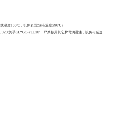
度≦60℃，机体表面zui高温度≦96℃）
C320;美孚GLYGO-YLE30”，严禁掺用其它牌号润滑油，以免与减速