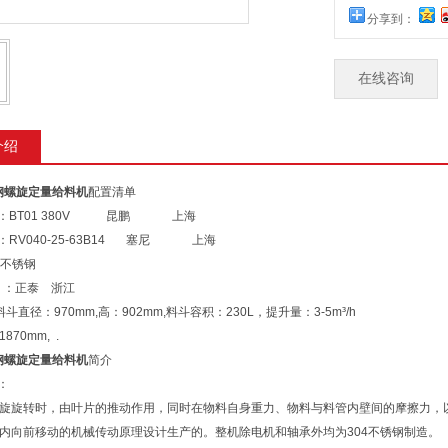
分享到：
在线咨询
介绍
钢螺旋定量给料机
配置清单
机：BT01 380V 昆鹏 上海
机：RV040-25-63B14 塞尼 上海
04不锈钢
关 ：正泰 浙江
斗直径：970mm,高：902mm,料斗容积：230L，提升量：3-5m³/h
70mm, .
钢螺旋定量给料机
简介
：
旋旋转时，由叶片的推动作用，同时在物料自身重力、物料与料管内壁间的摩擦力，
内向前移动的机械传动原理设计生产的。整机除电机和轴承外均为304不锈钢制造。