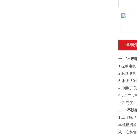
详细
一、
*不锈
1.振动电
2.减速电
3. 材质;3
4. 倒顺开
4．尺寸：料
上料高度：18
二、
*不锈
1.工作原理
本机根据螺
式，在料管