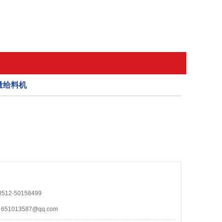
量给料机
6
6
12-50158499
1013587@qq.com