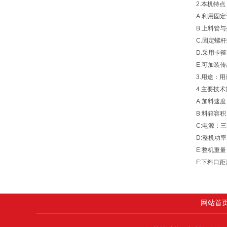
2.本机特点
A.利用固
B.上料管
C.固定螺
D.采用卡
E.可加装
3.用途：
4.主要技
A:加料速度
B:料箱容积
C:电源：三相
D:整机功率
E:整机重量
F:下料口距
网站首