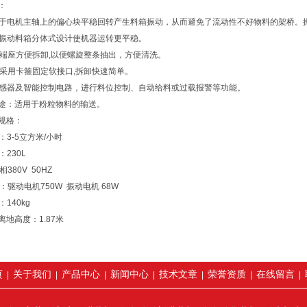
：
定于电机主轴上的偏心块平稳回转产生料箱振动，从而避免了流动性不好物料的架桥。
与振动料箱分体式设计使机器运转更平稳。
杆端座方便拆卸,以便螺旋整条抽出，方便清洗。
箍采用卡箍固定软接口,拆卸快速简单。
传感器及智能控制电路，进行料位控制、自动给料或过载报警等功能。
用途：适用于粉粒物料的输送。
术规格：
：3-5立方米/小时
：230L
380V 50HZ
：驱动电机750W 振动电机 68W
：140kg
离地高度：1.87米
页
关于我们
产品中心
新闻中心
技术文章
荣誉资质
在线留言
|
|
|
|
|
|
|