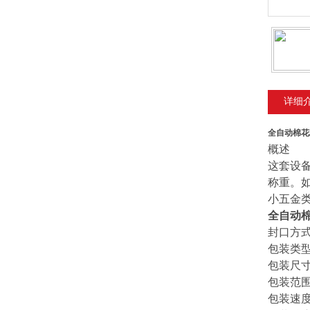
详细
全自动棉花
概述
这套设
称重。
小五金
全自动
封口方式 
包装类型 
包装尺寸 M
包装范围 
包装速度 