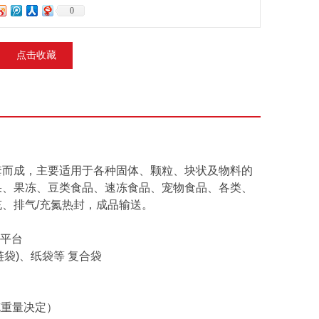
0
点击收藏
套而成，主要适用于各种固体、颗粒、块状及物料的
果、果冻、豆类食品、速冻食品、宠物食品、各类、
充、排气
/
充氮热封，成品输送。
作平台
袋)、纸袋等 复合袋
填充重量决定）