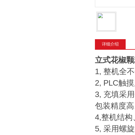
详细介绍
立式花椒颗
1, 整机全
2, PL
3, 充填
包装精度高
4,整机结
5, 采用