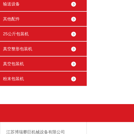
输送设备
其他配件
25公斤包装机
真空整形包装机
真空包装机
粉末包装机
江苏博瑞攀巨机械设备有限公司