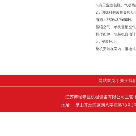
6,有工业缝包机、气动
2．调味料包装机参数及
电源：380V/3Ph/50Hz
压缩空气：单机需配空气功
操作条件：包装机自动计
5．安装环境
整机安装在室内，落地式
网站首页
关于我
|
江苏博瑞攀巨机械设备有限公司主营:
地址： 昆山开发区蓬朗八字庙路78号3号厂房