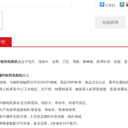
分享到：
在线咨询
介绍
杆粉剂包装机
适合于毛巾、湿纸巾、凉果、刀叉、雪糕、棒棒粮、医用针管、挂面、蛋
螺杆粉剂包装机
特点
不锈钢，与物料接触部分均为304不锈钢。满足GMP标准；食品卫生认证，要求抗腐蚀
触摸屏人机界面:PLC工作稳定、抗干扰、称重精度高，触摸屏人机界面便捷、直观;称
用伺服电机驱动:定位精度高、扭距大、寿命长、转速可设定。
用台产免保养减速电机:噪音低、寿命长、终身免保养。
包装中随时无级可调，工作状态随时任意变换，操作便捷。
品调整参数配方可存储，备后适用，z多储存10个配方。