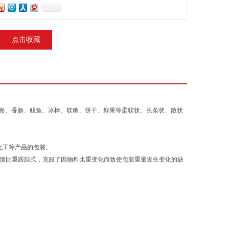
点击收藏
卷、香肠、鱿鱼、冰棒、软糖、饼干、鲜果等柔软状、长条状、散状
化工等产品的包装。
重反馈比重跟踪式，克服了因物料比重变化而致使包装重量发生变化的缺