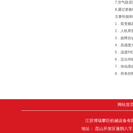
7,空气阻
8,通过更
主要性能和
1．双变频
2．人机界
3．故障自
4．高感度
5．温度P
6．定位停
7．传动系
8．所有控
网站首
江苏博瑞攀巨机械设备有限
地址： 昆山开发区蓬朗八字庙路7