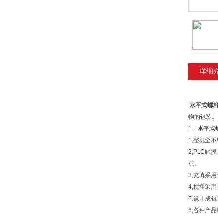
详细
水平式螺
物的包装。
1．
水平式
1,整机全
2,PLC
点。
3,充填采
4,搅拌采
5,设计成
6,各种产