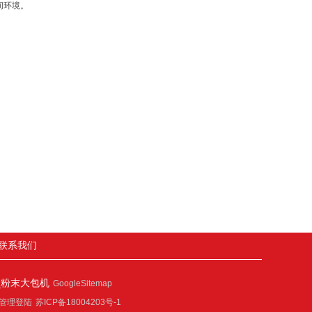
间环境。
联系我们
_粉末大包机
GoogleSitemap
管理登陆
苏ICP备18004203号-1