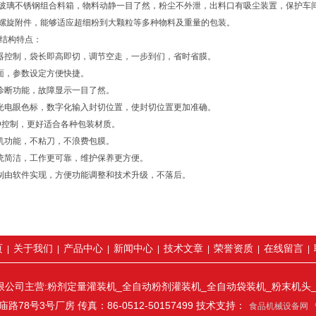
尼玻璃不锈钢组合料箱，物料动静一目了然，粉尘不外泄，出料口有吸尘装置，保护车
换螺旋附件，能够适应超细粉到大颗粒等多种物料及重量的包装。
结构特点：
器控制，袋长即高即切，调节空走，一步到们，省时省膜。
面，参数设定方便快捷。
诊断功能，故障显示一目了然。
光电眼色标，数字化输入封切位置，使封切位置更加准确。
ID控制，更好适合各种包装材质。
机功能，不粘刀，不浪费包膜。
统简洁，工作更可靠，维护保养更方便。
制由软件实现，方便功能调整和技术升级，不落后。
页
关于我们
产品中心
新闻中心
技术文章
荣誉资质
在线留言
|
|
|
|
|
|
|
公司主营:粉剂定量灌装机_全自动粉剂灌装机_全自动袋装机_粉末机头
8号3号厂房 传真：86-0512-50157499 技术支持：
食品机械设备网