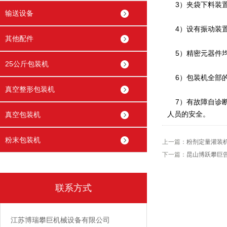
3）夹袋下料装置
输送设备
4）设有振动装置
其他配件
5）精密元器件均
25公斤包装机
6）包装机全部的
真空整形包装机
7）有故障自诊断
人员的安全。
真空包装机
粉末包装机
上一篇：
粉剂定量灌装
下一篇：
昆山博跃攀巨
联系方式
江苏博瑞攀巨机械设备有限公司