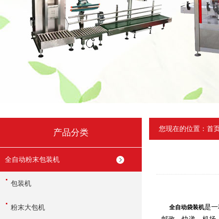
您现在的位置：
首
产品分类
全自动粉末包装机
包装机
是一
粉末大包机
全自动袋装机