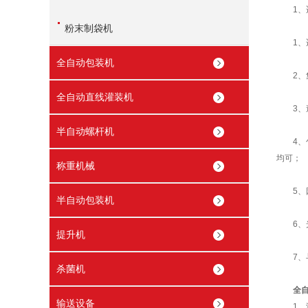
1、适
粉末制袋机
1、适
全自动包装机
2、集
全自动直线灌装机
3、速
半自动螺杆机
4、包
均可；
称重机械
5、因
半自动包装机
6、光
提升机
7、与
杀菌机
全
输送设备
1、润