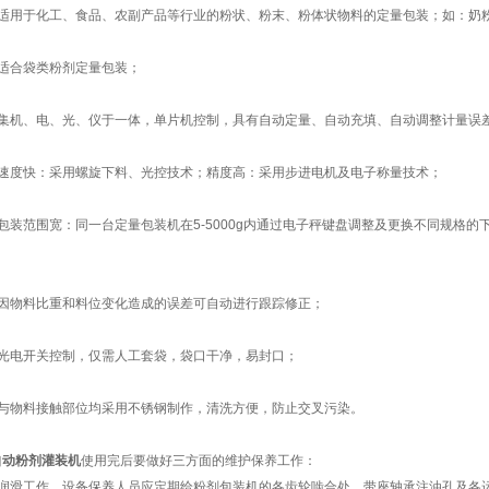
用于化工、食品、农副产品等行业的粉状、粉末、粉体状物料的定量包装；如：奶粉
合袋类粉剂定量包装；
机、电、光、仪于一体，单片机控制，具有自动定量、自动充填、自动调整计量误
度快：采用螺旋下料、光控技术；精度高：采用步进电机及电子称量技术；
装范围宽：同一台定量包装机在5-5000g内通过电子秤键盘调整及更换不同规格的
物料比重和料位变化造成的误差可自动进行跟踪修正；
电开关控制，仅需人工套袋，袋口干净，易封口；
物料接触部位均采用不锈钢制作，清洗方便，防止交叉污染。
自动粉剂灌装机
使用完后要做好三方面的维护保养工作：
滑工作。设备保养人员应定期给粉剂包装机的各齿轮啮合处、带座轴承注油孔及各运