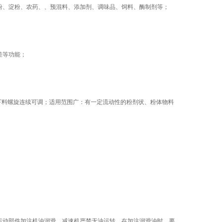
、淀粉、农药、、预混料、添加剂、调味品、饲料、酶制剂等；
差等功能；
下料螺旋连续可调；适用范围广：有一定流动性的粉剂状、粉体物料
动部件加注机油润滑，减速机严禁无油运转。在加注润滑油时，要